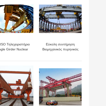
προσαρμόζεται
ISO Τηλεχειριστήριο
Εύκολη συντήρηση
ngle Girder Nuclear
Βιομηχανικός πυρηνικός
ar Crane Εγγύηση 1
πολικός γερανός με
έτους
περιστροφή 360 μοιρών
ΎΤΕΡΗ ΤΙΜΉ
ΚΑΛΎΤΕΡΗ ΤΙΜΉ