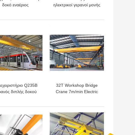
δοκό εναέριος
ηλεκτρικοί γερανοί μονής
ιδευτικός γερανός με
δοκού 380v 1ton έως
στασία από έκρηξη
20ton
Q235B
ΎΤΕΡΗ ΤΙΜΉ
ΚΑΛΎΤΕΡΗ ΤΙΜΉ
εχειριστήριο Q235B
32T Workshop Bridge
ρανός διπλής δοκού
Crane 7m/min Electric
7,5-35m Άνοιγμα
Hoist Double Beam
Εναέριος γερανός
ΎΤΕΡΗ ΤΙΜΉ
ΚΑΛΎΤΕΡΗ ΤΙΜΉ