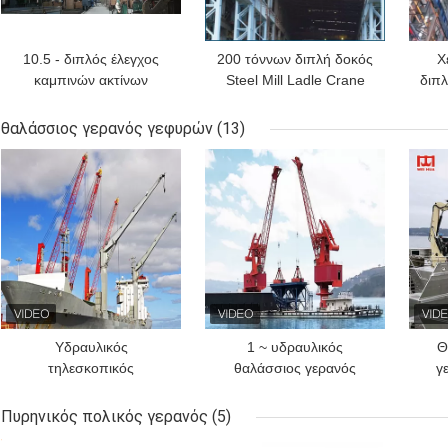
10.5 - διπλός έλεγχος
200 τόννων διπλή δοκός
Χ
καμπινών ακτίνων
Steel Mill Ladle Crane
διπλ
υπερυψωμένων γερανών
Casting Ladle Crane
χυτηρίων έκτασης QDY
θαλάσσιος γερανός γεφυρών
(13)
31.5m
ΚΑΛΎΤΕΡΗ ΤΙΜΉ
ΚΑΛΎΤΕΡΗ ΤΙΜΉ
ΚΑΛ
Υδραυλικός
1 ~ υδραυλικός
Θ
τηλεσκοπικός
θαλάσσιος γερανός
γ
αρθρώσεων γερανός 0,5
γεφυρών 50 τόνου με να
~ γεφυρών βαρκών
γυρίσει του BV 360°
τη
Πυρηνικός πολικός γερανός
(5)
γερανών βραχιόνων
ΚΑΛΎΤΕΡΗ ΤΙΜΉ
ΚΑΛΎΤΕΡΗ ΤΙΜΉ
ΚΑΛ