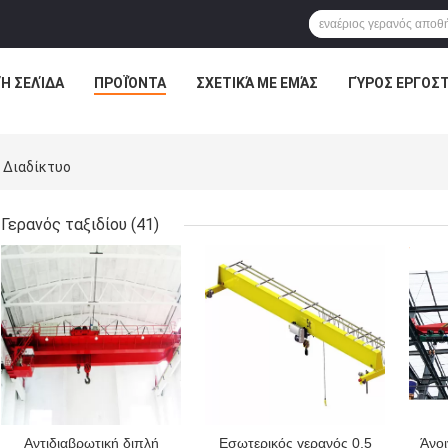
Ή ΣΕΛΊΔΑ
ΠΡΟΪΌΝΤΑ
ΣΧΕΤΙΚΆ ΜΕ ΕΜΆΣ
ΓΎΡΟΣ ΕΡΓΟΣ
ο Διαδίκτυο
Γερανός ταξιδίου
(41)
ΚΑΛΎΤΕΡΗ ΤΙΜΉ
ΚΑΛΎΤΕΡΗ ΤΙΜΉ
ΚΑΛ
Αντιδιαβρωτική διπλή
Εσωτερικός γερανός 0,5
Άνο