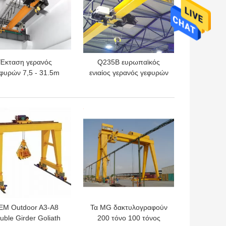
Έκταση γερανός
Q235B ευρωπαϊκός
φυρών 7,5 - 31.5m
ενιαίος γερανός γεφυρών
διακινούμενος
δοκών 24m γερανός
ρυψωμένος γερανός
γεφυρών μονοτρόχιων
IP54 15 τόνου
σιδηροδρόμων
ΎΤΕΡΗ ΤΙΜΉ
ΚΑΛΎΤΕΡΗ ΤΙΜΉ
EM Outdoor A3-A8
Τα MG δακτυλογραφούν
uble Girder Goliath
200 τόνο 100 τόνος