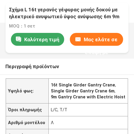
Σχήμα L 16t γερανός γέφυρας μονής δοκού με
ηλεκτρικό ανυψωτικό ύψος ανύψωσης 6m 9m
MOQ：1 σετ
Καλύτερη τιμή
Μας ελάτε σε
επαφή με
Περιγραφή προϊόντων
16t Single Girder Gantry Crane
,
Υψηλό φως:
Single Girder Gantry Crane 6m
,
9m Gantry Crane with Electric Hoist
Όροι πληρωμής
L/C, T/T
Αριθμό μοντέλου
Λ