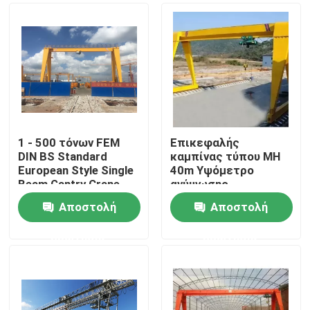
1 - 500 τόνων FEM
Επικεφαλής
DIN BS Standard
καμπίνας τύπου MH
European Style Single
40m Υψόμετρο
Beam Gantry Crane
ανύψωσης
(Κατάρτιση με
Αποστολή
Αποστολή
μονοκάρπανο)
Αρχική Σελίδα
ερώτησης
ερώτησης
Προϊόντα
Σχετικά με εμάς