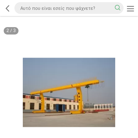
2
/
3