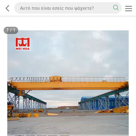
1
/
1