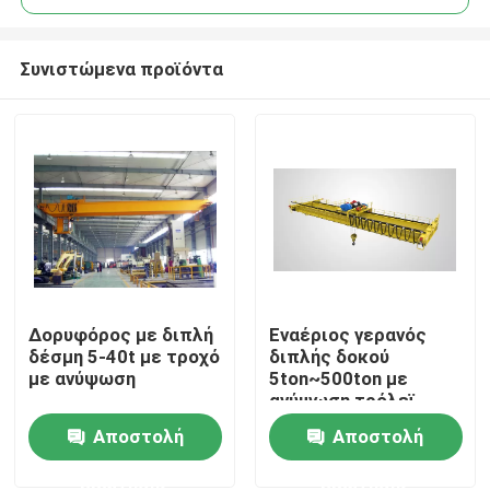
Συνιστώμενα προϊόντα
Δορυφόρος με διπλή
Εναέριος γερανός
Αρχική Σελίδα
δέσμη 5-40t με τροχό
διπλής δοκού
με ανύψωση
5ton~500ton με
ανύψωση τρόλεϊ
Προϊόντα
Αποστολή
Αποστολή
ερώτησης
ερώτησης
Σχετικά με εμάς