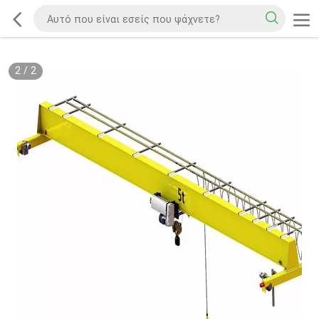
2
/
2