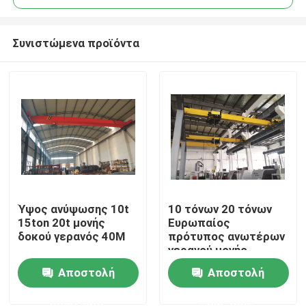
Συνιστώμενα προϊόντα
Ύψος ανύψωσης 10t
10 τόνων 20 τόνων
Αρχική Σελίδα
15ton 20t μονής
Ευρωπαίος
δοκού γερανός 40M
πρότυπος ανωτέρων
γερανού μονής
Προϊόντα
δέσμης 220-440V 3
Αποστολή
Αποστολή
φάσης
ερώτησης
ερώτησης
Σχετικά με εμάς