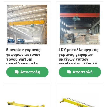
Γύρος εργοστασίων
Ποιοτικός έλεγχος
επαφή
5 ενιαίος γερανός
LDY μεταλλουργικός
γεφυρών ακτίνων
γερανός γεφυρών
Γερανός ταξιδίου
τόνου 9m15m
ακτίνων τύπων
μεταλλουργικός
ενιαίος 9m - 15m 10
τύπος LDY
τόνος
Αποστολή
Αποστολή
Διπλός υπερυψωμένος γερανός δοκών
ερώτησης
ερώτησης
Γερανός μονής δοκού
Διπλός γερανός ατσάλινων σκελετών δοκών