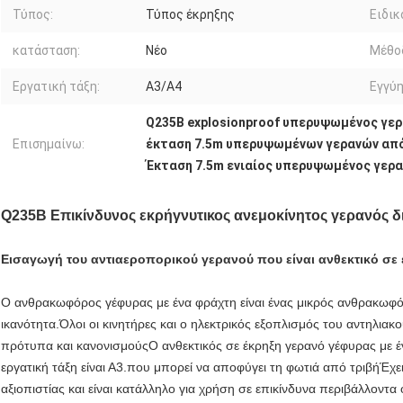
Τύπος:
Τύπος έκρηξης
Ειδικ
κατάσταση:
Νέο
Μέθοδ
Εργατική τάξη:
A3/A4
Εγγύη
Q235B explosionproof υπερυψωμένος γε
Επισημαίνω:
έκταση 7.5m υπερυψωμένων γερανών από
Έκταση 7.5m ενιαίος υπερυψωμένος γερα
Q235B Επικίνδυνος εκρήγνυτικος ανεμοκίνητος γερανός διά
Εισαγωγή του αντιαεροπορικού γερανού που είναι ανθεκτικό σε
Ο ανθρακωφόρος γέφυρας με ένα φράχτη είναι ένας μικρός ανθρακωφό
ικανότητα.Όλοι οι κινητήρες και ο ηλεκτρικός εξοπλισμός του αντηλια
πρότυπα και κανονισμούςΟ ανθεκτικός σε έκρηξη γερανό γέφυρας με έν
εργατική τάξη είναι Α3.που μπορεί να αποφύγει τη φωτιά από τριβήΈχε
αξιοπιστίας και είναι κατάλληλο για χρήση σε επικίνδυνα περιβάλλοντα