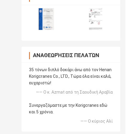
ΑΝΑΘΕΩΡΉΣΕΙΣ ΠΕΛΑΤΏΝ
35 τόνων διπλό δοκάρι άνω από τον Henan
Korigcranes Co., LTD., Τώρα όλα είναι καλά,
ευχαριστώ!
—— Ο κ. Azmat από τη Σαουδική Αραβία
Συνεργαζόμαστε με την Korigcranes εδώ
και 5 χρόνια.
—— Ο κύριος Αλί