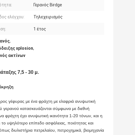
ότητα:
Γερανός Birdge
ος ελέγχου:
Τηλεχειρισμός
ση:
1 έτος
ρανός
,
δειξης xplosion
,
νός ακτίνων
ταξης 7,5 - 30 μ.
 έκρηξη
ρος γέφυρας με ένα φράχτη με ελαφριά ανυψωτική
κού γερανού κατασκευάζονται σύμφωνα με διεθνή
α φράχτη έχει ανυψωτική ικανότητα 1-20 τόνων, και η
ι το υψηλότερο επίπεδο ασφάλειας, ποιότητας και
 όπως διυλιστήρια πετρελαίου, πετροχημικά, βιομηχανία