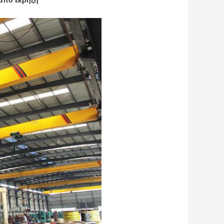
 από έκρηξη