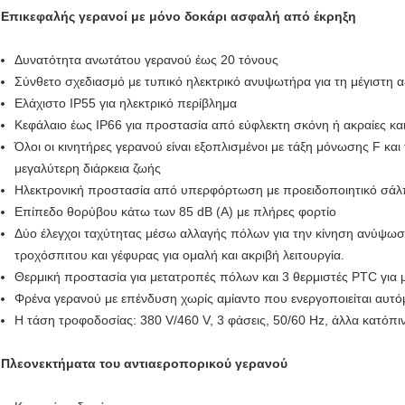
Επικεφαλής γερανοί με μόνο δοκάρι ασφαλή από έκρηξη
Δυνατότητα ανωτάτου γερανού έως 20 τόνους
Σύνθετο σχεδιασμό με τυπικό ηλεκτρικό ανυψωτήρα για τη μέγιστη 
Ελάχιστο IP55 για ηλεκτρικό περίβλημα
Κεφάλαιο έως IP66 για προστασία από εύφλεκτη σκόνη ή ακραίες και
Όλοι οι κινητήρες γερανού είναι εξοπλισμένοι με τάξη μόνωσης F κα
μεγαλύτερη διάρκεια ζωής
Ηλεκτρονική προστασία από υπερφόρτωση με προειδοποιητικό σάλ
Επίπεδο θορύβου κάτω των 85 dB (A) με πλήρες φορτίο
Δύο έλεγχοι ταχύτητας μέσω αλλαγής πόλων για την κίνηση ανύψωση
τροχόσπιτου και γέφυρας για ομαλή και ακριβή λειτουργία.
Θερμική προστασία για μετατροπές πόλων και 3 θερμιστές PTC για 
Φρένα γερανού με επένδυση χωρίς αμίαντο που ενεργοποιείται αυτ
Η τάση τροφοδοσίας: 380 V/460 V, 3 φάσεις, 50/60 Hz, άλλα κατόπιν
Πλεονεκτήματα του αντιαεροπορικού γερανού