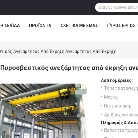
Ή ΣΕΛΊΔΑ
ΠΡΟΪΌΝΤΑ
ΣΧΕΤΙΚΆ ΜΕ ΕΜΆΣ
ΓΎΡΟΣ ΕΡΓΟΣ
τικός Ανεξάρτητος Από Έκρηξη Ανεξάρτητος Από Έκρηξη
Πυροσβεστικός ανεξάρτητος από έκρηξη αν
Λεπτομέρειες:
Τόπος καταγωγή
Μάρκα:
Πιστοποίηση:
Αριθμό μοντέλου
Πληρωμής & Αποσ
Ποσότητα παραγγ