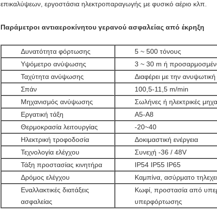
επικαλύψεων, εργοστάσια ηλεκτροπαραγωγής με φυσικό αέριο κλπ.
Παράμετροι αντιαεροκίνητου γερανού ασφαλείας από έκρηξη
Δυνατότητα φόρτωσης
5 ~ 500 τόνους
Υψόμετρο ανύψωσης
3 ~ 30 m ή προσαρμοσμέν
Ταχύτητα ανύψωσης
Διαφέρει με την ανυψωτικ
Σπάν
100,5-11,5 m/min
Μηχανισμός ανύψωσης
Σωλήνες ή ηλεκτρικές μηχ
Εργατική τάξη
Α5-Α8
Θερμοκρασία λειτουργίας
-20~40
Ηλεκτρική τροφοδοσία
Δοκιμαστική ενέργεια
Τεχνολογία ελέγχου
Συνεχή -36 / 48V
Τάξη προστασίας κινητήρα
IP54 IP55 IP65
Δρόμος ελέγχου
Καμπίνα, ασύρματο τηλεχει
Εναλλακτικές διατάξεις
Κωφί, προστασία από υπ
ασφαλείας
υπερφόρτωσης