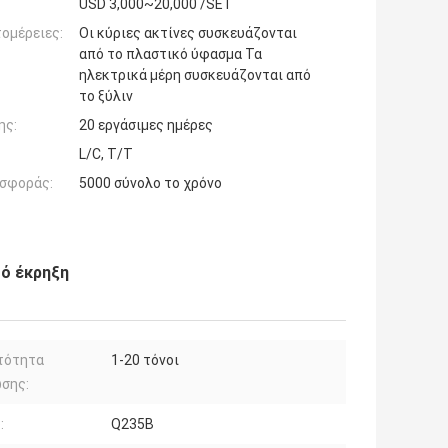
USD 3,000~20,000 /SET
ομέρειες:
Οι κύριες ακτίνες συσκευάζονται
από το πλαστικό ύφασμα Τα
ηλεκτρικά μέρη συσκευάζονται από
το ξύλιν
ης:
20 εργάσιμες ημέρες
L/C, T/T
σφοράς:
5000 σύνολο το χρόνο
ό έκρηξη
τότητα
1-20 τόνοι
σης:
:
Q235B