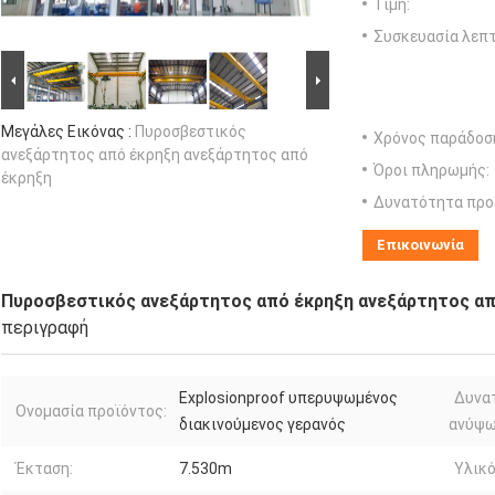
Τιμή:
Συσκευασία λεπτ
Μεγάλες Εικόνας :
Πυροσβεστικός
Χρόνος παράδοσ
ανεξάρτητος από έκρηξη ανεξάρτητος από
Όροι πληρωμής:
έκρηξη
Δυνατότητα προ
Επικοινωνία
Πυροσβεστικός ανεξάρτητος από έκρηξη ανεξάρτητος απ
περιγραφή
Explosionproof υπερυψωμένος
Δυνα
Ονομασία προϊόντος:
διακινούμενος γερανός
ανύψω
Έκταση:
7.530m
Υλικό