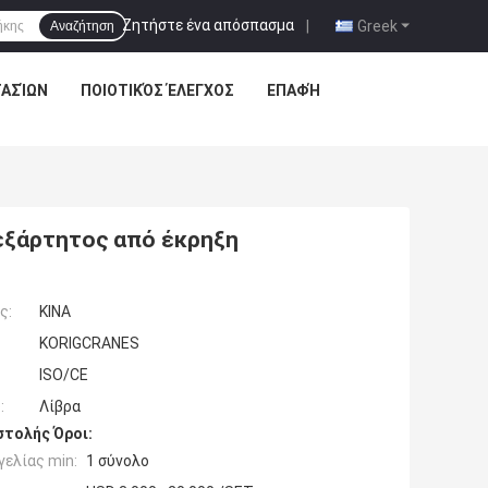
Ζητήστε ένα απόσπασμα
|
Greek
Αναζήτηση
ΤΑΣΊΩΝ
ΠΟΙΟΤΙΚΌΣ ΈΛΕΓΧΟΣ
ΕΠΑΦΉ
εξάρτητος από έκρηξη
ς:
ΚΙΝΑ
KORIGCRANES
ISO/CE
:
Λίβρα
τολής Όροι:
ελίας min:
1 σύνολο