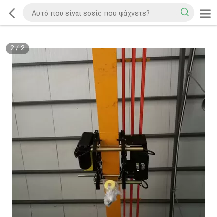
2
/
2