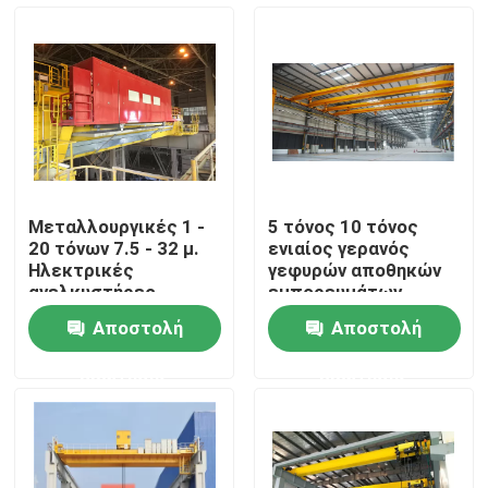
Γύρος εργοστασίων
Ποιοτικός έλεγχος
επαφή
Μεταλλουργικές 1 -
5 τόνος 10 τόνος
20 τόνων 7.5 - 32 μ.
ενιαίος γερανός
Γερανός ταξιδίου
Ηλεκτρικές
γεφυρών αποθηκών
ανελκυστήρες
εμπορευμάτων
γερανών Q235B
Αποστολή
Αποστολή
ακτίνων EOT 16
Διπλός υπερυψωμένος γερανός δοκών
τόνου
ερώτησης
ερώτησης
Γερανός μονής δοκού
Διπλός γερανός ατσάλινων σκελετών δοκών