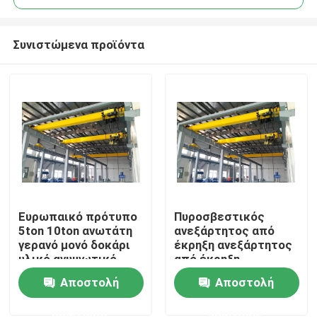
Συνιστώμενα προϊόντα
Ευρωπαικό πρότυπο
Πυροσβεστικός
Αρχική Σελίδα
5ton 10ton ανωτάτη
ανεξάρτητος από
γερανό μονό δοκάρι
έκρηξη ανεξάρτητος
υλικό ανυψωτικό
από έκρηξη
Προϊόντα
γερανό
Αποστολή
Αποστολή
ερώτησης
ερώτησης
Σχετικά με εμάς