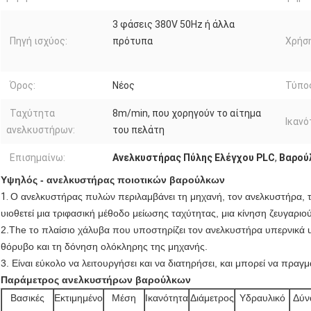
3 φάσεις 380V 50Hz ή άλλα
Πηγή ισχύος:
πρότυπα
Χρήση
Όρος:
Νέος
Τύπο
Ταχύτητα
8m/min, που χορηγούν το αίτημα
Ικανό
ανελκυστήρων:
του πελάτη
Επισημαίνω:
Ανελκυστήρας Πύλης Ελέγχου PLC
,
Βαρούλ
Υψηλός - ανελκυστήρας ποιοτικών βαρούλκων
1.
Ο ανελκυστήρας πυλών περιλαμβάνει τη μηχανή, τον ανελκυστήρα, τ
υιοθετεί μια τριφασική μέθοδο μείωσης ταχύτητας, μια κίνηση ζευγαριο
2.The το πλαίσιο χάλυβα που υποστηρίζει τον ανελκυστήρα υπερνικά u
θόρυβο και τη δόνηση ολόκληρης της μηχανής.
3. Είναι εύκολο να λειτουργήσει και να διατηρήσει, και μπορεί να πραγμ
Παράμετρος ανελκυστήρων βαρούλκων
Βασικές
Εκτιμημένο
Μέση
Ικανότητα
Διάμετρος
Υδραυλικό
Δύν