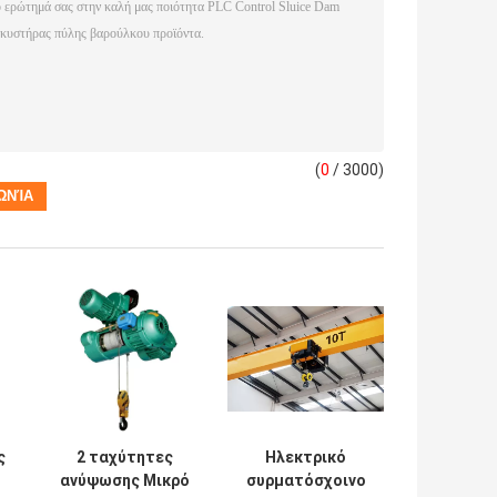
(
0
/ 3000)
ς
2 ταχύτητες
Ηλεκτρικό
ανύψωσης Μικρό
συρματόσχοινο