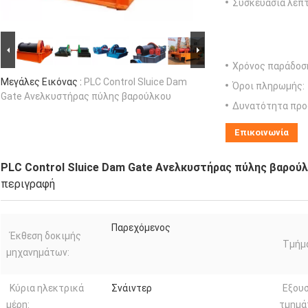
Συσκευασία λεπτ
Χρόνος παράδοσ
Μεγάλες Εικόνας :
PLC Control Sluice Dam
Όροι πληρωμής:
Gate Ανελκυστήρας πύλης βαρούλκου
Δυνατότητα προ
Επικοινωνία
PLC Control Sluice Dam Gate Ανελκυστήρας πύλης βαρού
περιγραφή
Παρεχόμενος
Έκθεση δοκιμής
Τμήμ
μηχανημάτων:
Κύρια ηλεκτρικά
Σνάιντερ
Εξου
μέρη:
τμημά