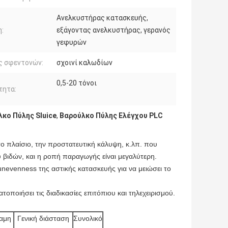
Ανελκυστήρας κατασκευής,
:
εξάγοντας ανελκυστήρας, γερανός
γεφυρών
ς σφεντονών:
σχοινί καλωδίων
0,5-20 τόνοι
τητα:
κο Πύλης Sluice
,
Βαρούλκο Πύλης Ελέγχου PLC
ο πλαίσιο, την προστατευτική κάλυψη, κ.λπ. που
ύ βιδών, και η ροπή παραγωγής είναι μεγαλύτερη.
nevenness της αστικής κατασκευής για να μειώσει το
ατοποιήσει τις διαδικασίες επιτόπιου και τηλεχειρισμού.
αμη
Γενική διάσταση
Συνολικό