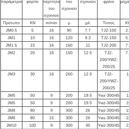
παράμετροι
φορτίο
ταχύτητα
του
σχοινιών
φρένο
μηχ
του
σχοινιού
σχοινιού
Πρότυπο
KN
m/min
μ
χιλ.
Τύπος
K
JM0.5
5
16
90
7.7
TJ2-100
2
JM1
10
16
120
9.3
TJ2-150
5
JM1.5
15
16
160
11
TJ2-200
7
JM2
20
16
150
12.5
TJ2-
7
200/YWZ-
200/25
JM3
30
16
200
12.5
TJ2-
1
200/YWZ-
200/25
JM5
50
9
200
19.5
Ywz-300/45
1
JM5
50
9
200
19.5
Ywz-300/45
1
JM8
80
9
300
26
Ywz-300/45
1
JM8
80
15
300
26
Ywz-300/45
2
JM10
100
9
300
30
Ywz-300/45
2