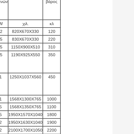
ανών
βάρος
W
χιλ.
κλ
.2
820X670X330
120
.5
830X670X330
220
.5
1150X900X510
310
.5
1190X925X550
350
1
1250X1037X560
450
1
1568X1300X765
1000
5
1568X1350X765
1100
5
1950X1570X1040
1800
2
1950X1630X1040
1900
2
2100X1700X1050
2200