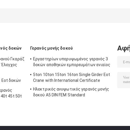
συρματόσχοινο
σχοινιών
σχοινιών
βαρούλκου
καλωδίων
καλωδίων τύπ
ανύψωσης
τηλεχειρισμού
1 τόνος 2 τόνο
Εύκολη
CD/MD 0.25t ~ 20t
με 1 ταχύτητα
λειτουργία
12 μήνες
ανύψωσης
εξουσιοδότησης
Αφή
ανός δοκών
Γερανός μονής δοκού
ρανού Γκαράζ
Εργαστηρίων υπερυψωμένος γερανός 3
/ Έλεγχος
δοκών αποθηκών εμπορευμάτων ενιαίος
- 32Tons AC380V
η
5ton 10ton 15ton 16ton Single Girder Eot
 Eot δοκών
Crane with International Certificate
Ηλεκτρικός ανυψωτικός γερανός μονής
ερανός
δοκού A5 DIN FEM Standard
 40t 45t 50t