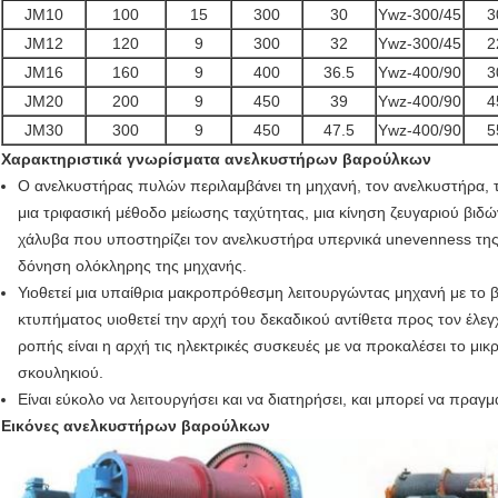
JM10
100
15
300
30
Ywz-300/45
3
JM12
120
9
300
32
Ywz-300/45
2
JM16
160
9
400
36.5
Ywz-400/90
3
JM20
200
9
450
39
Ywz-400/90
4
JM30
300
9
450
47.5
Ywz-400/90
5
Χαρακτηριστικά γνωρίσματα ανελκυστήρων βαρούλκων
Ο ανελκυστήρας πυλών περιλαμβάνει τη μηχανή, τον ανελκυστήρα, το
μια τριφασική μέθοδο μείωσης ταχύτητας, μια κίνηση ζευγαριού βιδώ
χάλυβα που υποστηρίζει τον ανελκυστήρα υπερνικά unevenness της 
δόνηση ολόκληρης της μηχανής.
Υιοθετεί μια υπαίθρια μακροπρόθεσμη λειτουργώντας μηχανή με το
κτυπήματος υιοθετεί την αρχή του δεκαδικού αντίθετα προς τον έλ
ροπής είναι η αρχή τις ηλεκτρικές συσκευές με να προκαλέσει το μι
σκουληκιού.
Είναι εύκολο να λειτουργήσει και να διατηρήσει, και μπορεί να πραγμα
Εικόνες ανελκυστήρων βαρούλκων