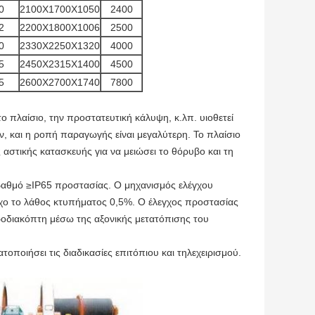
0
2100X1700X1050
2400
2
2200X1800X1006
2500
0
2330X2250X1320
4000
5
2450X2315X1400
4500
5
2600X2700X1740
7800
 πλαίσιο, την προστατευτική κάλυψη, κ.λπ. υιοθετεί
ν, και η ροπή παραγωγής είναι μεγαλύτερη. Το πλαίσιο
αστικής κατασκευής για να μειώσει το θόρυβο και τη
 βαθμό ≥IP65 προστασίας. Ο μηχανισμός ελέγχου
εγχο το λάθος κτυπήματος 0,5%. Ο έλεγχος προστασίας
κροδιακόπτη μέσω της αξονικής μετατόπισης του
τοποιήσει τις διαδικασίες επιτόπιου και τηλεχειρισμού.