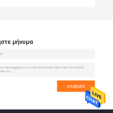
ηλεκτρικό
ανυψωτικό
ων
συρματόσχοινο
διπλής
ς
ανυψωτικό
ταχύτητας 1
500kg MD1
τόνου 2 τόνων
Τύπος κρεμαστό
Ευρώπης για
χειριστήριο
εργαστήριο
στε μήνυμα