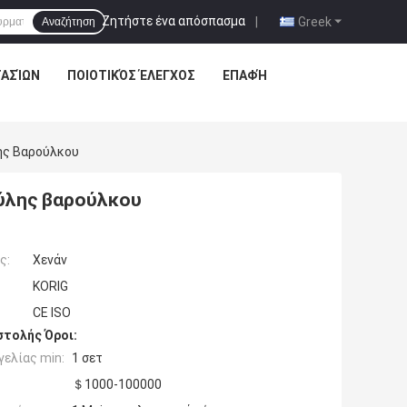
Ζητήστε ένα απόσπασμα
|
Greek
Αναζήτηση
ΤΑΣΊΩΝ
ΠΟΙΟΤΙΚΌΣ ΈΛΕΓΧΟΣ
ΕΠΑΦΉ
λης Βαρούλκου
πύλης βαρούλκου
ς:
Χενάν
KORIG
CE ISO
τολής Όροι:
ελίας min:
1 σετ
＄1000-100000