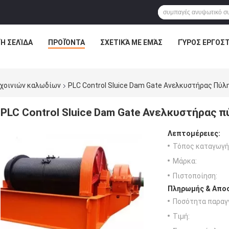
Ή ΣΕΛΊΔΑ
ΠΡΟΪΌΝΤΑ
ΣΧΕΤΙΚΆ ΜΕ ΕΜΆΣ
ΓΎΡΟΣ ΕΡΓΟΣ
χοινιών καλωδίων
PLC Control Sluice Dam Gate Ανελκυστήρας Πύ
PLC Control Sluice Dam Gate Ανελκυστήρας 
Λεπτομέρειες:
Τόπος καταγωγή
Μάρκα:
Πιστοποίηση:
Πληρωμής & Αποσ
Ποσότητα παραγγ
Τιμή: