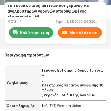
10 τόνου διπλός ακτίνων Eot γερανός A3
ανελκυστήρων γερανών υπερυψωμένος
ηλεκτρικός--A5
MOQ：1
Τιμή：USD5000-USD50000
Καλύτερη τιμή
Μας ελάτε σε
επαφή με
Περιγραφή προϊόντων
Γερανός Eot διπλής δοκού 10 τόνω
ν
,
Υψηλό φως:
ηλεκτρικός γερανός ανύψωσης 10
τόνων
,
γερανός Eot διπλής δοκού A3
Όροι πληρωμής
L/C, T/T, Western Union