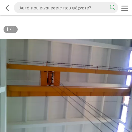
1
/
1