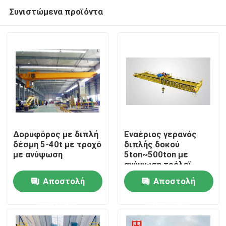
Συνιστώμενα προϊόντα
Δορυφόρος με διπλή
Εναέριος γερανός
δέσμη 5-40t με τροχό
διπλής δοκού
με ανύψωση
5ton~500ton με
Αρχική Σελίδα
ανύψωση τρόλεϊ
Αποστολή
Αποστολή
Προϊόντα
ερώτησης
ερώτησης
Σχετικά με εμάς