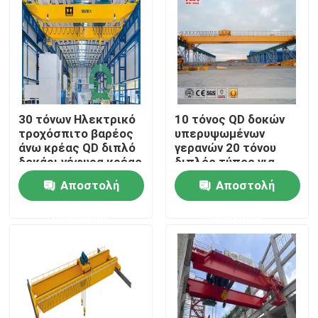
Γύρος εργοστασίων
Ποιοτικός έλεγχος
30 τόνων Ηλεκτρικό
10 τόνος QD δοκών
επαφή
τροχόσπιτο βαρέος
υπερυψωμένων
άνω κρέας QD διπλό
γερανών 20 τόνου
δοκάρι γέφυρα κρέας
διπλός τύπος για
Γερανός ταξιδίου
πολλές χρήσεις
Αποστολή
Αποστολή
ερώτησης
ερώτησης
Διπλός υπερυψωμένος γερανός δοκών
Γερανός μονής δοκού
Διπλός γερανός ατσάλινων σκελετών δοκών