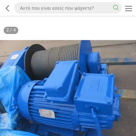
2
/
4