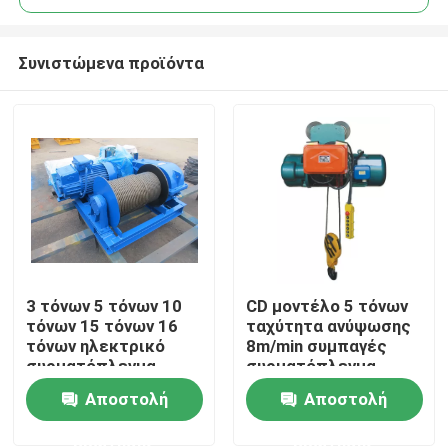
Συνιστώμενα προϊόντα
3 τόνων 5 τόνων 10
CD μοντέλο 5 τόνων
Αρχική Σελίδα
τόνων 15 τόνων 16
ταχύτητα ανύψωσης
τόνων ηλεκτρικό
8m/min συμπαγές
συρματόπλεγμα
συρματόπλεγμα
Προϊόντα
Αποστολή
Αποστολή
ερώτησης
ερώτησης
Σχετικά με εμάς