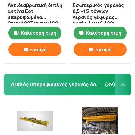
Αντιδιαβρωτική διπλή
Εσωτερικός γερανός
ακτίνα Eot
0,5 -15 τόννων
υπερυψωμένο
γερανός γέφυρας
Crane100Ton του ISO
μονής δοκού 400v
τύπος 30 τόνου QD
50hz 3φράση
Καλύτερη τιμή
Καλύτερη τιμή
επαφή
επαφή
Διπλός υπερυψωμένος γερανός δοκών
(39)