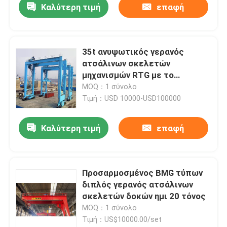
Καλύτερη τιμή
επαφή
35t ανυψωτικός γερανός
ατσάλινων σκελετών
μηχανισμών RTG με το
λαστιχένιο ελαστικό
MOQ：1 σύνολο
αυτοκινήτου
Τιμή：USD 10000-USD100000
Καλύτερη τιμή
επαφή
Προσαρμοσμένος BMG τύπων
διπλός γερανός ατσάλινων
σκελετών δοκών ημι 20 τόνος
MOQ：1 σύνολο
Τιμή：US$10000.00/set