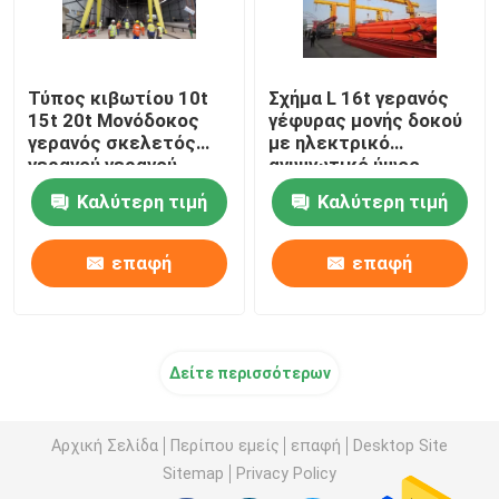
Τύπος κιβωτίου 10t
Σχήμα L 16t γερανός
15t 20t Μονόδοκος
γέφυρας μονής δοκού
γερανός σκελετός
με ηλεκτρικό
γερανού γερανού
ανυψωτικό ύψος
γερανού μεγάλου
ανύψωσης 6m 9m
Καλύτερη τιμή
Καλύτερη τιμή
ταξιδιού εξωτερικού
χώρου
επαφή
επαφή
Δείτε περισσότερων
Αρχική Σελίδα
Περίπου εμείς
επαφή
Desktop Site
Sitemap
Privacy Policy