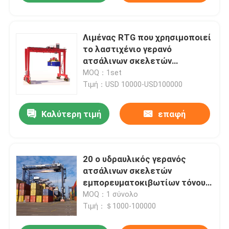
Λιμένας RTG που χρησιμοποιεί
το λαστιχένιο γερανό
ατσάλινων σκελετών
ελαστικών αυτοκινήτου 10
MOQ：1set
τόνος φόρτωση
Τιμή：USD 10000-USD100000
εμπορευματοκιβωτίων
ανύψωσης 40 τόνου
Καλύτερη τιμή
επαφή
20 ο υδραυλικός γερανός
ατσάλινων σκελετών
εμπορευματοκιβωτίων τόνου
RTG καβαλικεύει το
MOQ：1 σύνολο
μεταφορέα 6 - 10m ανύψωση
Τιμή：＄1000-100000