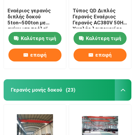
Εναέριος γερανός
Τύπος QD Διπλός
διπλής δοκού
Γερανός Εναέριος
5ton~500ton με
Γερανός AC380V 50Hz
ανύψωση τρόλεϊ
Υψηλής λειτουργίας
Καλύτερη τιμή
Καλύτερη τιμή
επαφή
επαφή
Γερανός μονής δοκού
(23)