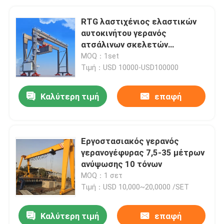
RTG λαστιχένιος ελαστικών
αυτοκινήτου γερανός
ατσάλινων σκελετών
εμπορευματοκιβωτίων
MOQ：1set
ανυψωτικός 22m 30m 35t
Τιμή：USD 10000-USD100000
Καλύτερη τιμή
επαφή
Εργοστασιακός γερανός
γερανογέφυρας 7,5-35 μέτρων
ανύψωσης 10 τόνων
MOQ：1 σετ
Τιμή：USD 10,000~20,0000 /SET
Καλύτερη τιμή
επαφή