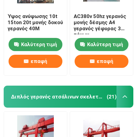
Ύψος ανύψωσης 10t
AC380v 50hz γερανός
15ton 20t μονής δοκού
μονής δέσμης A4
γερανός 40M
γερανός γέφυρας 3
τόνων
Καλύτερη τιμή
Καλύτερη τιμή
επαφή
επαφή
Διπλός γερανός ατσάλινων σκελετών δοκών
(21)