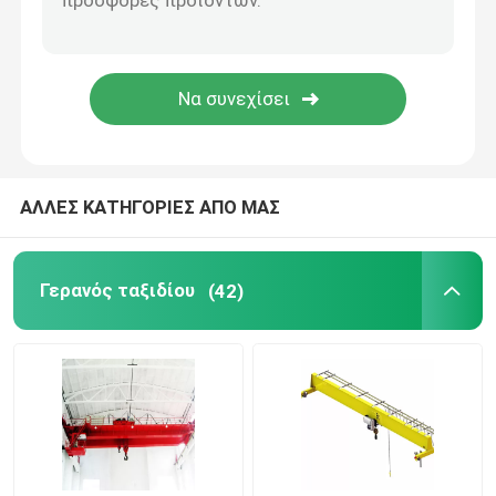
Γερανός εκτόξευσης δοκών
Τοποθετημένος γερανός φλόκων
Ηλεκτρικός ανελκυστήρας σχοινιών καλωδίων
ΑΛΛΕΣ ΚΑΤΗΓΟΡΙΕΣ ΑΠΟ ΜΑΣ
κάδος αρπαγών γερανών
Γερανός ταξιδίου
(42)
Ηλεκτρομαγνητικό Ανυψωτικό
ημι γερανός ατσάλινων σκελετών
Νέος κινεζικός γερανός ύφους