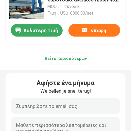
το εργαστήριο 32 τόνος
MOQ：1 σύνολο
Τιμή：US$10000.00/set
Ενιαίος γερανός ατσάλινων σκελετών δοκών
Καλύτερη τιμή
επαφή
Γερανός ατσάλινων σκελετών εμπορευματοκιβωτίω
Λιμενικός πύλη γερανός
Δείτε περισσότερων
λαστιχένιος γερανός ατσάλινων σκελετών ελαστικώ
Αφήστε ένα μήνυμα
Γερανός χαλυβουργείου
We bellen je snel terug!
θαλάσσιος γερανός γεφυρών
Πυρηνικός πολικός γερανός