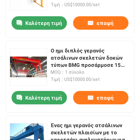
Τιμή：US$10000.00/set
Γύρος εργοστασίων
Καλύτερη τιμή
επαφή
Ποιοτικός έλεγχος
Ο ημι διπλός γερανός
επαφή
ατσάλινων σκελετών δοκών
τύπων BMG προσάρμοσε 15
τόνο 20 τόνος
MOQ：1 σύνολο
Γερανός ταξιδίου
Τιμή：US$10000.00/set
Διπλός υπερυψωμένος γερανός δοκών
Καλύτερη τιμή
επαφή
Γερανός μονής δοκού
Ένας ημι γερανός ατσάλινων
σκελετών πλαισίων με το
Διπλός γερανός ατσάλινων σκελετών δοκών
καροτσάκι ανελκυστήρων για