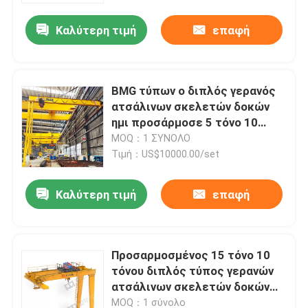
Καλύτερη τιμή
επαφή
BMG τύπων ο διπλός γερανός
ατσάλινων σκελετών δοκών
ημι προσάρμοσε 5 τόνο 10
τόνος
MOQ：1 ΣΥΝΟΛΟ
Τιμή：US$10000.00/set
Καλύτερη τιμή
επαφή
Αρχική Σελίδα
Προσαρμοσμένος 15 τόνο 10
Προϊόντα
τόνου διπλός τύπος γερανών
ατσάλινων σκελετών δοκών
ημι BMG
Σχετικά με εμάς
MOQ：1 σύνολο